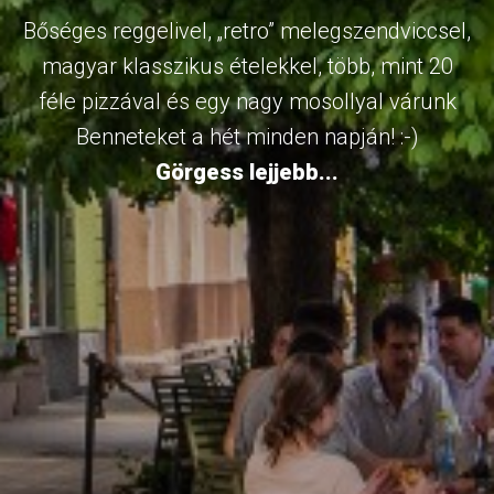
Bőséges reggelivel, „retro” melegszendviccsel,
magyar klasszikus ételekkel, több, mint 20
féle pizzával és egy nagy mosollyal várunk
Benneteket a hét minden napján! :-)
Görgess lejjebb...