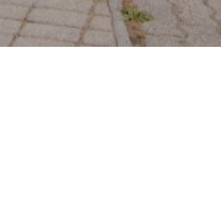
Bőséges reggelivel, „retro” melegszendviccsel,
magyar klasszikus ételekkel, több, mint 20 féle
pizzával és egy nagy mosollyal várunk
Benneteket a hét minden napján! :-)
Görgess lejjebb...
Fröccsteraszunk Tapolca belvárosában van,